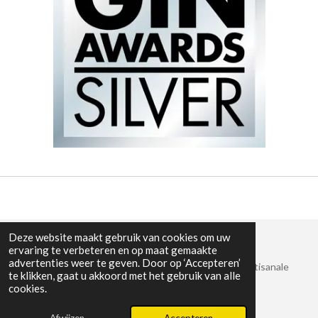
Deze website maakt gebruik van cookies om uw
ervaring te verbeteren en op maat gemaakte
advertenties weer te geven. Door op ‘Accepteren’
© 2025 - 2026 2 Brothers Premium Gin - Bekroonde artisanale
te klikken, gaat u akkoord met het gebruik van alle
gin uit België
cookies.
Powered by
JouwWeb