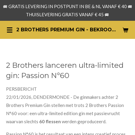
🚐 GRATIS LEVERING IN POSTPUNT IN BE & NL VANAF € 40 🚐
Ga
THUISLEVERING GRATIS VANAF € 45 🚐
direct
naar
2 BROTHERS PREMIUM GIN - BEKROONDE ARTISANALE GIN UIT BELGIË
de
hoofdinhoud
2 Brothers lanceren ultra-limited
gin: Passion N°60
PERSBERICHT
22/01/2026,
DENDERMONDE -
De ginmakers achter 2
Brothers Premium Gin stellen met trots 2 Brothers Passion
N°60 voor: een ultra-limited edition gin
met passievrucht
waarvan slechts
60 flessen
werden geproduceerd.
Passion N°60 is het resultaat van een intens creatief proces