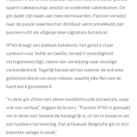
waarin vakmanschap, emotie en symboliek samenkomen. De
gin dankt zijn naam aan twee kernwaarden. Passion verwijst
naar de passie waarmee het distillaat werd ontwikkeld, met
passievrucht als uitgesproken signature botanical.
N°60 draagt een dubbele betekenis: het getal 6 staat
symbool voor liefde en familie, terwijl 0 oneindigheid
vertegenwoordigt
,
samen een verwijzing naar eeuwige
verbondenheid. Tegelijk benadrukt het nummer de extreme
gelimiteerdheid van deze release
, waarbij elke fles met de
hand werd genummerd
.
“In deze gin zit
ten
niet alleen
kwaliteitsvolle
botanicals, maar
ook ons verhaal,” zeggen de broers. “Passion N°60 is gemaakt
om te delen met iemand die belangrijk is, of om te bewaren als
een tastbare herinnering.
Een artisanale Belgische gin in zo’n
beperkte oplage is uniek.
”