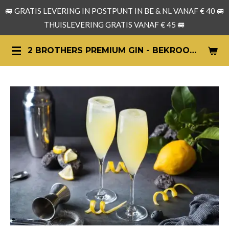
🚐 GRATIS LEVERING IN POSTPUNT IN BE & NL VANAF € 40 🚐
Ga
THUISLEVERING GRATIS VANAF € 45 🚐
direct
naar
2 BROTHERS PREMIUM GIN - BEKROONDE ARTISANALE GIN UIT BELGIË
de
hoofdinhoud