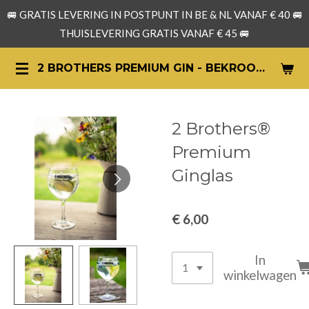
🚐 GRATIS LEVERING IN POSTPUNT IN BE & NL VANAF € 40 🚐
Ga
THUISLEVERING GRATIS VANAF € 45 🚐
direct
naar
2 BROTHERS PREMIUM GIN - BEKROONDE ARTISANALE GIN UIT BELGIË
de
hoofdinhoud
2 Brothers®
Premium
Ginglas
€ 6,00
In
winkelwagen