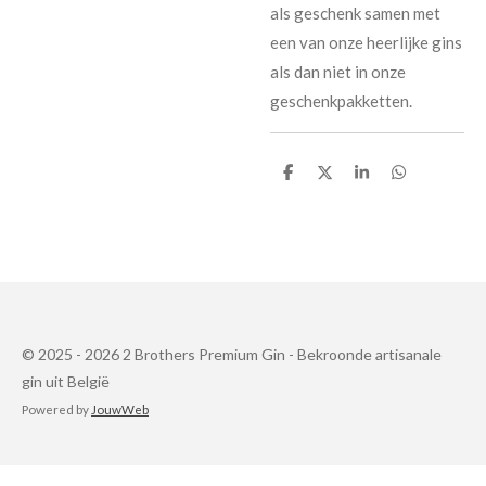
als geschenk samen met
een van onze heerlijke gins
als dan niet in onze
geschenkpakketten.
D
D
S
D
e
e
h
e
l
e
a
l
e
l
r
e
n
e
n
© 2025 - 2026 2 Brothers Premium Gin - Bekroonde artisanale
gin uit België
Powered by
JouwWeb